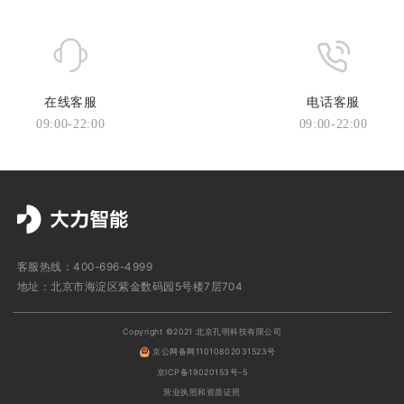
如何查询保修服务？
您可以拨打大力智能官方热线（400-696-4999），通过学
习灯 SN 号查询保修服务，后续我们会上线自助查询功能。
在线客服
电话客服
09:00-22:00
09:00-22:00
大力智能大力智能学习灯保修多长时间？
大力智能学习灯保修期自产品交付之日起算一年。
自保修期起始后七日内，出现保修范围内的产品硬件故障时，
您可选择退货或更换同款新机；
自保修期起始第八日至第十五日，出现保修范围内的产品硬件
客服热线：400-696-4999
故障时，您可要求更换同款新机；
地址：北京市海淀区紫金数码园5号楼7层704
自保修期起始第十六日至保修期届满，出现保修范围内的产品
Copyright ©2021 北京孔明科技有限公司
硬件故障时，将由厂商为您提供维修服务。
京公网备网11010802031523号
京ICP备19020153号-5
详情请查看
《大力智能学习灯保修政策》
营业执照和资质证照